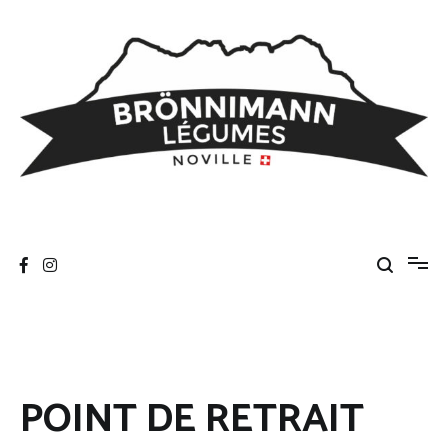
Aller
au
contenu
Brönnimann Légumes
Freddy et Julien Brönnimann, Noville
POINT DE RETRAIT