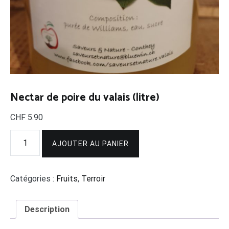
Nectar de poire du valais (litre)
CHF
5.90
quantité
de
AJOUTER AU PANIER
Nectar
de
poire
Catégories :
Fruits
,
Terroir
du
valais
(litre)
Description